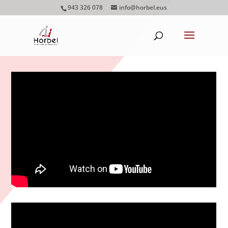
943 326 078
info@horbel.eus