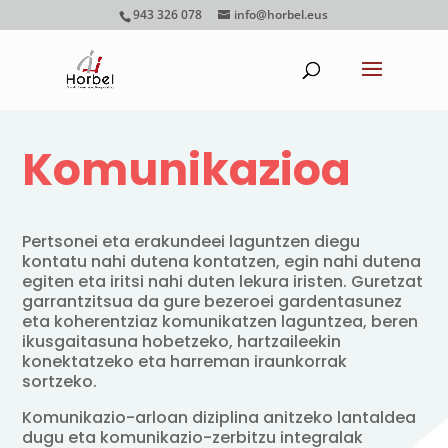
943 326 078
info@horbel.eus
Komunikazioa
Pertsonei eta erakundeei laguntzen diegu
kontatu nahi dutena kontatzen, egin nahi dutena
egiten eta iritsi nahi duten lekura iristen. Guretzat
garrantzitsua da gure bezeroei gardentasunez
eta koherentziaz komunikatzen laguntzea, beren
ikusgaitasuna hobetzeko, hartzaileekin
konektatzeko eta harreman iraunkorrak
sortzeko.
Komunikazio-arloan diziplina anitzeko lantaldea
dugu eta komunikazio-zerbitzu integralak