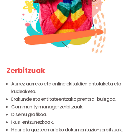
Zerbitzuak
Aurrez aurreko eta online ekitaldien antolaketa eta
kudeaketa.
Erakunde eta entitateentzako prentsa-bulegoa.
Community manager zerbitzuak.
Diseinu grafikoa.
Ikus-entzunezkoak.
Haur eta gazteen arloko dokumentazio-zerbitzuak.