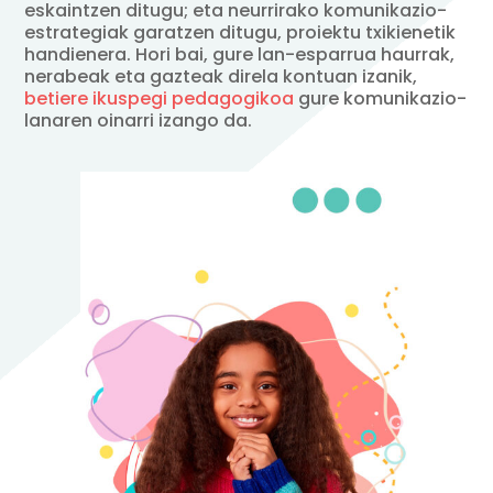
eskaintzen ditugu; eta neurrirako komunikazio-
estrategiak garatzen ditugu, proiektu txikienetik
handienera. Hori bai, gure lan-esparrua haurrak,
nerabeak eta gazteak direla kontuan izanik,
betiere ikuspegi pedagogikoa
gure komunikazio-
lanaren oinarri izango da.