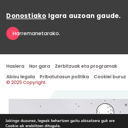
Donostiako
Igara auzoan gaude.
Harremanetarako.
Hasiera
Nor gara
Zerbitzuak eta programak
Abisu legala
Pribatutasun politika
Cookiei buruz
© 2025 Copyright.
Jakingo duzunez, legeak behartzen gaitu abisatzera guk ere
Cookie-ak erabiltzen ditugula.