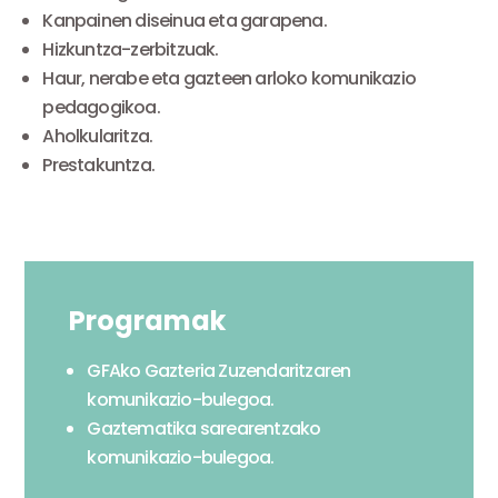
Kanpainen diseinua eta garapena.
Hizkuntza-zerbitzuak.
Haur, nerabe eta gazteen arloko komunikazio
pedagogikoa.
Aholkularitza.
Prestakuntza.
Programak
GFAko Gazteria Zuzendaritzaren
komunikazio-bulegoa.
Gaztematika sarearentzako
komunikazio-bulegoa.