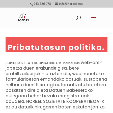
943 326 078
info@horbel.eus
Pribatutasun politika.
web-aren
HORBEL SOZIETATE KOOPERATIBOA-k,
horbel.eus
jabetza duen erakunde gisa, bere
erabiltzaileei jakin arazten die, web honetako
formularioetan emandako datuak, sustapena
helburu duen fitxategi automatizatu batetara
pasatzen direla eta Datuen Babeserako
bulegoan behar bezala erregistratuak
daudela. HORBEL SOZIETATE KOOPERATIBOA-k
ez du daturik hirugarren baten eskutan jarriko.