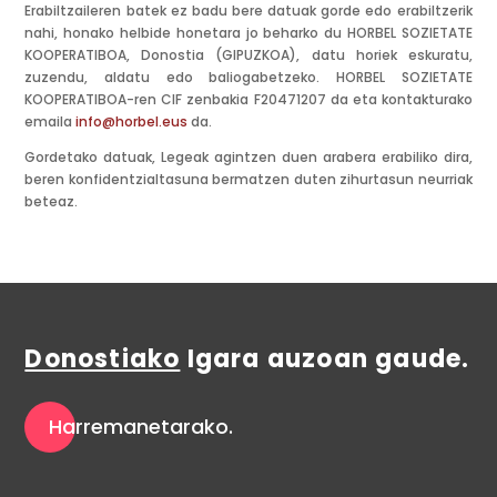
Erabiltzaileren batek ez badu bere datuak gorde edo erabiltzerik
nahi, honako helbide honetara jo beharko du HORBEL SOZIETATE
KOOPERATIBOA, Donostia (GIPUZKOA), datu horiek eskuratu,
zuzendu, aldatu edo baliogabetzeko.
HORBEL SOZIETATE
KOOPERATIBOA-ren CIF zenbakia F20471207 da eta kontakturako
emaila
info@horbel.eus
da.
Gordetako datuak, Legeak agintzen duen arabera erabiliko dira,
beren konfidentzialtasuna bermatzen duten zihurtasun neurriak
beteaz.
Donostiako
Igara auzoan gaude.
Harremanetarako.